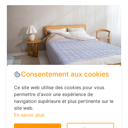
Dans le département Seine-Maritime,
explorez les options d’hébergement
moins conventionnelles, comme les
Consentement aux cookies
hôtels familiaux ou les chambres d’hôtes.
Ce site web utilise des cookies pour vous
Ces établissements offrent souvent un
permettre d'avoir une expérience de
excellent rapport qualité-prix et vous
navigation supérieure et plus pertinente sur le