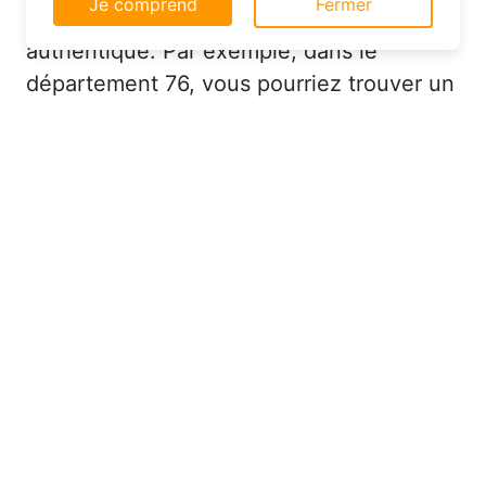
permettent de vivre une expérience plus
site web.
authentique. Par exemple, dans le
En savoir plus
département 76, vous pourriez trouver un
Je comprend
Fermer
hôtel charmant avec un service
personnalisé à un prix très raisonnable.
Réserver à Ymare au bon
moment pour économiser sur
votre hébergement
Saviez-vous que le moment où vous
effectuez votre réservation peut avoir un
impact significatif sur le prix de votre
hôtel ? Pour dénicher des offres pas
chères, il est recommandé de réserver à