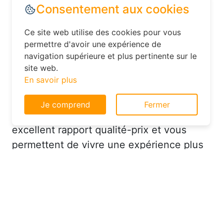
Dans le département Seine-Maritime,
Consentement aux cookies
explorez les options d’hébergement
moins conventionnelles, comme les
Ce site web utilise des cookies pour vous
hôtels familiaux ou les chambres d’hôtes.
permettre d'avoir une expérience de
Ces établissements offrent souvent un
navigation supérieure et plus pertinente sur le
excellent rapport qualité-prix et vous
site web.
En savoir plus
permettent de vivre une expérience plus
authentique. Par exemple, dans le
Je comprend
Fermer
département 76, vous pourriez trouver un
hôtel charmant avec un service
personnalisé à un prix très raisonnable.