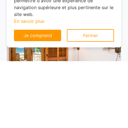
pas, mais les prix varient selon
Consentement aux cookies
l'emplacement.
Ce site web utilise des cookies pour vous
permettre d'avoir une expérience de
navigation supérieure et plus pertinente sur le
site web.
En savoir plus
Je comprend
Fermer
Utilisez des plateformes de réservation
comme Planotel pour comparer les offres
disponibles. Ces sites vous permettent de
filtrer les hôtels selon vos critères (prix,