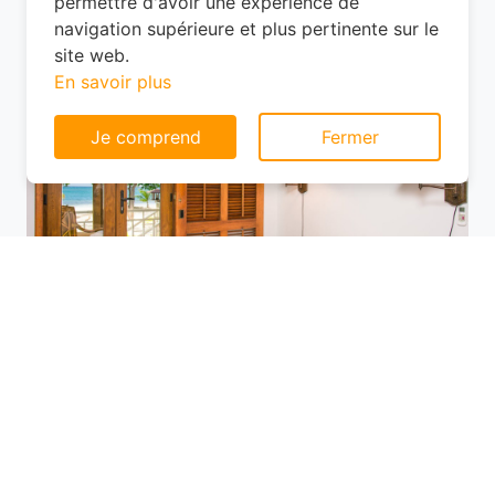
les options ne manquent pas, mais les
Consentement aux cookies
prix varient selon l'emplacement.
Ce site web utilise des cookies pour vous
permettre d'avoir une expérience de
navigation supérieure et plus pertinente sur le
site web.
En savoir plus
Je comprend
Fermer
Utilisez des plateformes de réservation
comme Planotel pour comparer les offres
disponibles. Ces sites vous permettent de
filtrer les hôtels selon vos critères (prix,