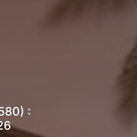
80) :
26