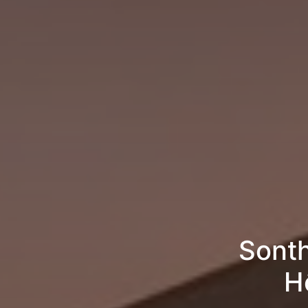
Sont
H