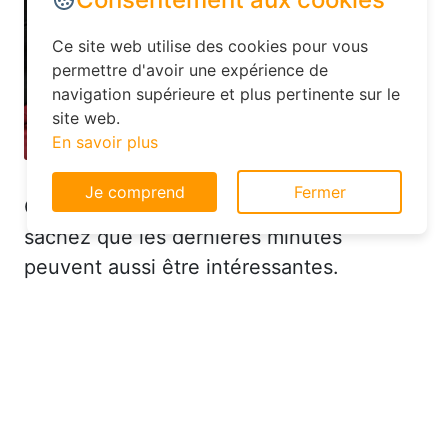
Ce site web utilise des cookies pour vous
permettre d'avoir une expérience de
navigation supérieure et plus pertinente sur le
site web.
En savoir plus
Je comprend
Fermer
Cependant, si vous êtes plus spontané,
sachez que les dernières minutes
peuvent aussi être intéressantes.
Certains hôtels, comme ceux référencés
sur Planotel.fr, offrent des réductions
importantes pour remplir leurs chambres
vacantes. Par exemple, à Sissonne
(02150), vous pourriez profiter de
promotions de dernière minute pour un