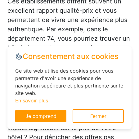
Ces établissements offrent souvent un
excellent rapport qualité-prix et vous
permettent de vivre une expérience plus
authentique. Par exemple, dans le
département 74, vous pourriez trouver un
hôtel charmant avec un service
personnalisé à un prix très raisonnable.
Réserver à Samoëns au bon
moment pour économiser sur
votre hébergement
Consentement aux cookies
Saviez-vous que le moment où vous
Ce site web utilise des cookies pour vous
effectuez votre réservation peut avoir un
permettre d'avoir une expérience de
impact significatif sur le prix de votre
navigation supérieure et plus pertinente sur le
hôtel ? Pour dénicher des offres pas