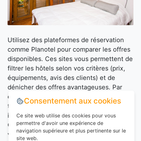
Utilisez des plateformes de réservation
comme Planotel pour comparer les offres
disponibles. Ces sites vous permettent de
filtrer les hôtels selon vos critères (prix,
équipements, avis des clients) et de
dénicher des offres avantageuses. Par
exemple, à Sales (74150), vous pourriez
Consentement aux cookies
trouver un hôtel bien situé à un prix
imbattable en réservant à l'avance.
Ce site web utilise des cookies pour vous
permettre d'avoir une expérience de
Consultez également les avis des
navigation supérieure et plus pertinente sur le
voyageurs pour vous assurer de la qualité
site web.