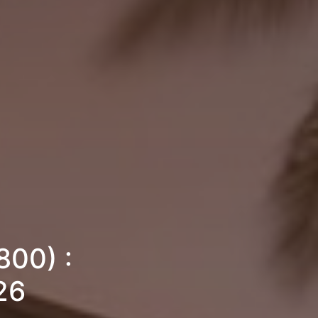
800) :
26