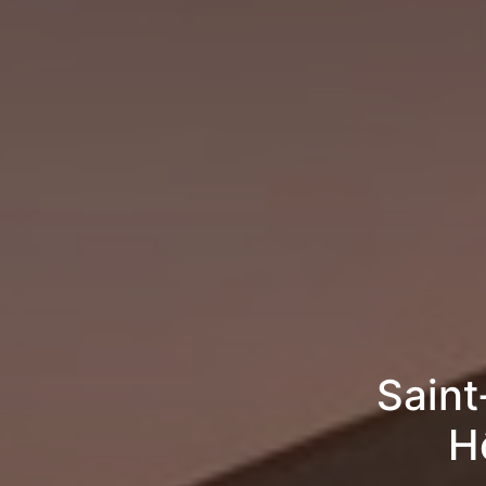
Saint
H