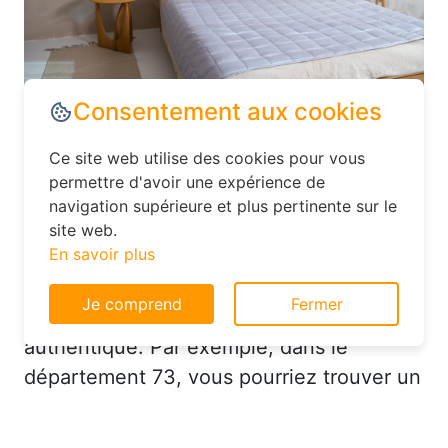
Dans le département Savoie, explorez les
options d’hébergement moins
conventionnelles, comme les hôtels
Consentement aux cookies
familiaux ou les chambres d’hôtes. Ces
Ce site web utilise des cookies pour vous
établissements offrent souvent un
permettre d'avoir une expérience de
excellent rapport qualité-prix et vous
navigation supérieure et plus pertinente sur le
permettent de vivre une expérience plus
site web.
authentique. Par exemple, dans le
En savoir plus
département 73, vous pourriez trouver un
Je comprend
Fermer
hôtel charmant avec un service
personnalisé à un prix très raisonnable.