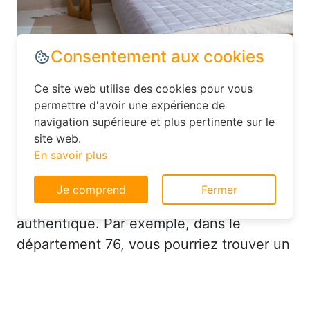
Dans le département Seine-Maritime,
explorez les options d’hébergement
moins conventionnelles, comme les
Consentement aux cookies
hôtels familiaux ou les chambres d’hôtes.
Ce site web utilise des cookies pour vous
Ces établissements offrent souvent un
permettre d'avoir une expérience de
excellent rapport qualité-prix et vous
navigation supérieure et plus pertinente sur le
permettent de vivre une expérience plus
site web.
En savoir plus
authentique. Par exemple, dans le
département 76, vous pourriez trouver un
Je comprend
Fermer
hôtel charmant avec un service
personnalisé à un prix très raisonnable.