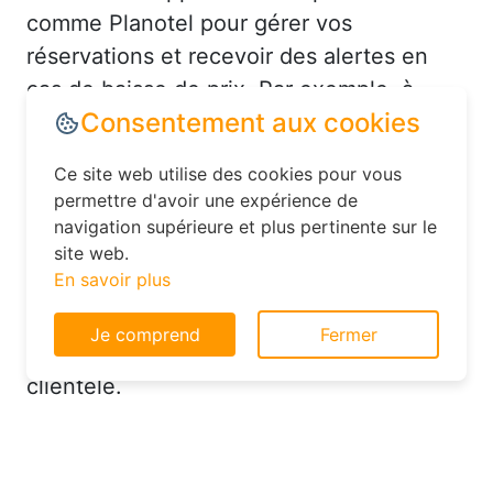
comme Planotel pour gérer vos
réservations et recevoir des alertes en
cas de baisse de prix. Par exemple, à
Saint-Georges-du-Mesnil, vous pourriez
recevoir une notification pour un hôtel en
centre-ville à un tarif réduit. De plus,
n’hésitez pas à contacter directement
Consentement aux cookies
l’hôtel après avoir réservé en ligne :
Ce site web utilise des cookies pour vous
parfois, ils proposent des upgrades de
permettre d'avoir une expérience de
chambre ou des avantages
navigation supérieure et plus pertinente sur le
supplémentaires pour fidéliser leur
site web.
clientèle.
En savoir plus
Je comprend
Fermer