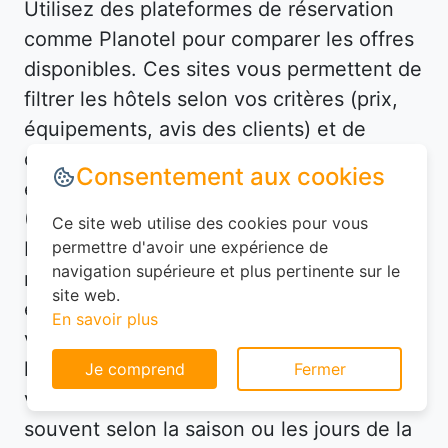
Utilisez des plateformes de réservation
comme Planotel pour comparer les offres
disponibles. Ces sites vous permettent de
filtrer les hôtels selon vos critères (prix,
équipements, avis des clients) et de
dénicher des offres avantageuses. Par
Consentement aux cookies
exemple, à Saint-Denis-en-Bugey
(01500), vous pourriez trouver un hôtel
Ce site web utilise des cookies pour vous
permettre d'avoir une expérience de
bien situé à un prix imbattable en
navigation supérieure et plus pertinente sur le
réservant à l'avance. Consultez
site web.
également les avis des voyageurs pour
En savoir plus
vous assurer de la qualité de
l'établissement. Enfin, soyez flexible avec
Je comprend
Fermer
vos dates de séjour : les tarifs fluctuent
souvent selon la saison ou les jours de la