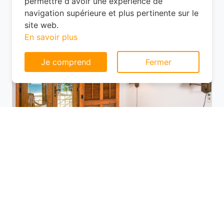
Catillon, les options ne manquent pas,
Consentement aux cookies
mais les prix varient selon l'emplacement.
Ce site web utilise des cookies pour vous
permettre d'avoir une expérience de
navigation supérieure et plus pertinente sur le
site web.
En savoir plus
Je comprend
Fermer
Utilisez des plateformes de réservation
comme Planotel pour comparer les offres
disponibles. Ces sites vous permettent de
filtrer les hôtels selon vos critères (prix,