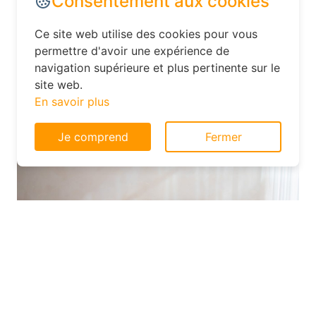
n’hésitez pas à contacter directement
l’hôtel après avoir réservé en ligne :
parfois, ils proposent des upgrades de
Consentement aux cookies
chambre ou des avantages
supplémentaires pour fidéliser leur
Ce site web utilise des cookies pour vous
clientèle.
permettre d'avoir une expérience de
navigation supérieure et plus pertinente sur le
site web.
En savoir plus
Je comprend
Fermer