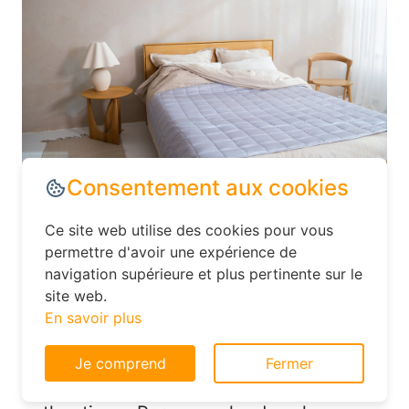
Dans le département Aisne, explorez les
options d’hébergement moins
Consentement aux cookies
conventionnelles, comme les hôtels
familiaux ou les chambres d’hôtes. Ces
Ce site web utilise des cookies pour vous
établissements offrent souvent un
permettre d'avoir une expérience de
excellent rapport qualité-prix et vous
navigation supérieure et plus pertinente sur le
site web.
permettent de vivre une expérience plus
En savoir plus