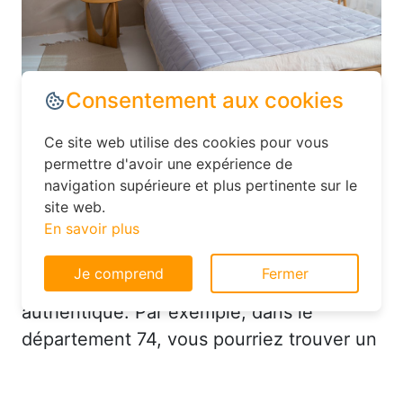
Consentement aux cookies
Dans le département Haute-Savoie,
Ce site web utilise des cookies pour vous
explorez les options d’hébergement
permettre d'avoir une expérience de
moins conventionnelles, comme les
navigation supérieure et plus pertinente sur le
hôtels familiaux ou les chambres d’hôtes.
site web.
En savoir plus
Ces établissements offrent souvent un
excellent rapport qualité-prix et vous
Je comprend
Fermer
permettent de vivre une expérience plus
authentique. Par exemple, dans le
département 74, vous pourriez trouver un
hôtel charmant avec un service
personnalisé à un prix très raisonnable.