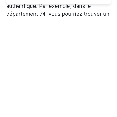
authentique. Par exemple, dans le
département 74, vous pourriez trouver un
hôtel charmant avec un service
personnalisé à un prix très raisonnable.
Réserver à Novel au bon moment
pour économiser sur votre
hébergement
Saviez-vous que le moment où vous
effectuez votre réservation peut avoir un
impact significatif sur le prix de votre
hôtel ? Pour dénicher des offres pas
chères, il est recommandé de réserver à
l’avance, surtout si vous voyagez pendant