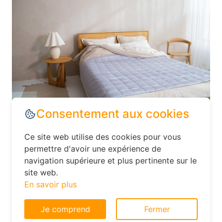
Consentement aux cookies
Dans le département Haute-Savoie,
Ce site web utilise des cookies pour vous
explorez les options d’hébergement
permettre d'avoir une expérience de
moins conventionnelles, comme les
navigation supérieure et plus pertinente sur le
site web.
hôtels familiaux ou les chambres d’hôtes.
En savoir plus
Ces établissements offrent souvent un
excellent rapport qualité-prix et vous
Je comprend
Fermer
permettent de vivre une expérience plus