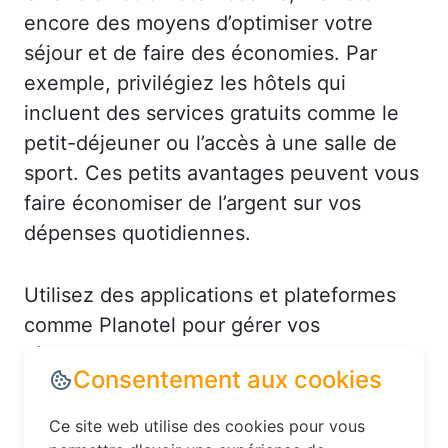
encore des moyens d’optimiser votre
séjour et de faire des économies. Par
exemple, privilégiez les hôtels qui
incluent des services gratuits comme le
petit-déjeuner ou l’accès à une salle de
sport. Ces petits avantages peuvent vous
faire économiser de l’argent sur vos
dépenses quotidiennes.
Utilisez des applications et plateformes
comme Planotel pour gérer vos
réservations et recevoir des alertes en
Consentement aux cookies
cas de baisse de prix. Par exemple, à
Muret-et-Crouttes, vous pourriez recevoir
Ce site web utilise des cookies pour vous
une notification pour un hôtel en centre-