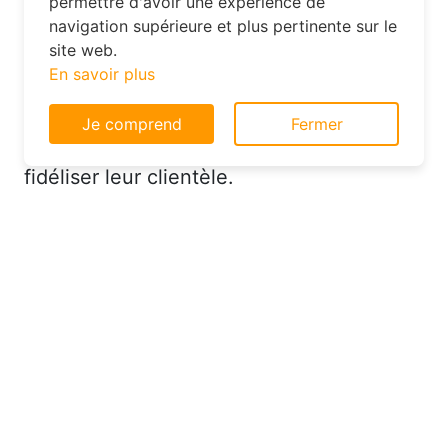
permettre d'avoir une expérience de
ville à un tarif réduit. De plus, n’hésitez
navigation supérieure et plus pertinente sur le
site web.
pas à contacter directement l’hôtel après
En savoir plus
avoir réservé en ligne : parfois, ils
proposent des upgrades de chambre ou
Je comprend
Fermer
des avantages supplémentaires pour
fidéliser leur clientèle.