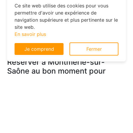
permettent de vivre une expérience plus
authentique. Par exemple, dans le
Consentement aux cookies
département 01, vous pourriez trouver un
hôtel charmant avec un service
Ce site web utilise des cookies pour vous
personnalisé à un prix très raisonnable.
permettre d'avoir une expérience de
navigation supérieure et plus pertinente sur le
site web.
Réserver à Montmerle-sur-
En savoir plus
Saône au bon moment pour
économiser sur votre
Je comprend
Fermer
hébergement
Saviez-vous que le moment où vous
effectuez votre réservation peut avoir un
impact significatif sur le prix de votre
hôtel ? Pour dénicher des offres pas