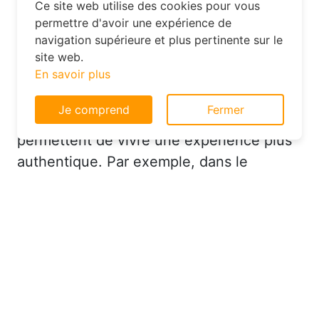
Dans le département Haute-Savoie,
explorez les options d’hébergement
Consentement aux cookies
moins conventionnelles, comme les
Ce site web utilise des cookies pour vous
hôtels familiaux ou les chambres d’hôtes.
permettre d'avoir une expérience de
Ces établissements offrent souvent un
navigation supérieure et plus pertinente sur le
excellent rapport qualité-prix et vous
site web.
permettent de vivre une expérience plus
En savoir plus
authentique. Par exemple, dans le
Je comprend
Fermer
département 74, vous pourriez trouver un
hôtel charmant avec un service
personnalisé à un prix très raisonnable.
Réserver à Monnetier-Mornex au
bon moment pour économiser
sur votre hébergement