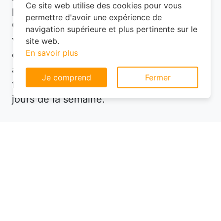
Ce site web utilise des cookies pour vous
prix imbattable en réservant à l'avance.
permettre d'avoir une expérience de
Consultez également les avis des
navigation supérieure et plus pertinente sur le
voyageurs pour vous assurer de la qualité
site web.
En savoir plus
de l'établissement. Enfin, soyez flexible
avec vos dates de séjour : les tarifs
Je comprend
Fermer
fluctuent souvent selon la saison ou les
jours de la semaine.
Si vous cherchez un hôtel en Haute-
Savoie, explorez aussi les petites villes ou
les zones moins touristiques. Ces
endroits proposent souvent des
hébergements plus abordables tout en
restant bien desservis. Par exemple, dans
le département 74, vous pourriez