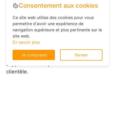
cas de baisse de prix. Par exemple, à
Mesnil-Saint-Laurent, vous pourriez
recevoir une notification pour un hôtel en
centre-ville à un tarif réduit. De plus,
Consentement aux cookies
n’hésitez pas à contacter directement
l’hôtel après avoir réservé en ligne :
Ce site web utilise des cookies pour vous
parfois, ils proposent des upgrades de
permettre d'avoir une expérience de
navigation supérieure et plus pertinente sur le
chambre ou des avantages
site web.
supplémentaires pour fidéliser leur
En savoir plus
clientèle.
Je comprend
Fermer