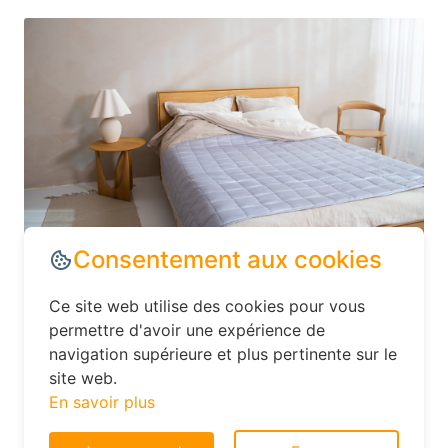
Dans le département Seine-Maritime,
explorez les options d’hébergement
moins conventionnelles, comme les
Consentement aux cookies
hôtels familiaux ou les chambres d’hôtes.
Ce site web utilise des cookies pour vous
Ces établissements offrent souvent un
permettre d'avoir une expérience de
excellent rapport qualité-prix et vous
navigation supérieure et plus pertinente sur le