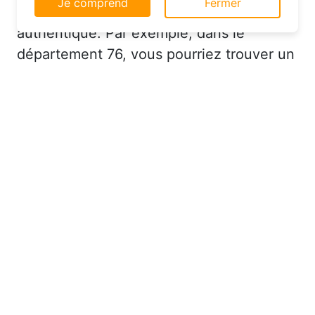
permettent de vivre une expérience plus
site web.
authentique. Par exemple, dans le
En savoir plus
département 76, vous pourriez trouver un
Je comprend
Fermer
hôtel charmant avec un service
personnalisé à un prix très raisonnable.
Réserver à Massy au bon
moment pour économiser sur
votre hébergement
Saviez-vous que le moment où vous
effectuez votre réservation peut avoir un
impact significatif sur le prix de votre
hôtel ? Pour dénicher des offres pas
chères, il est recommandé de réserver à