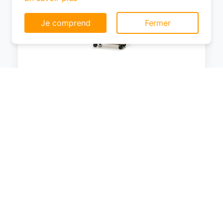
Ce site web utilise des cookies pour vous
permettre d'avoir une expérience de
navigation supérieure et plus pertinente sur le
site web.
En savoir plus
WITTCHEN Valise Grande Taille Valise de
Voyage Valise à roulettes Coque Rigide
Je comprend
Fermer
en ABS avec 4 roulettes Spinner Serrure
à Combinaison Poignée télescopique
COMODO Line Taille XL Beige
0
EUR
Voir le produit
#Amazon