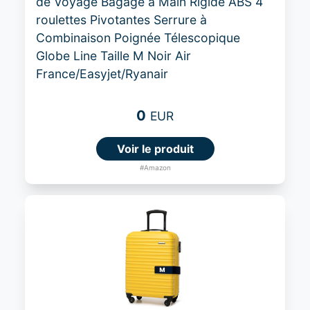
de Voyage Bagage à Main Rigide ABS 4
roulettes Pivotantes Serrure à
Combinaison Poignée Télescopique
Globe Line Taille M Noir Air
France/Easyjet/Ryanair
0
EUR
Voir le produit
#Amazon