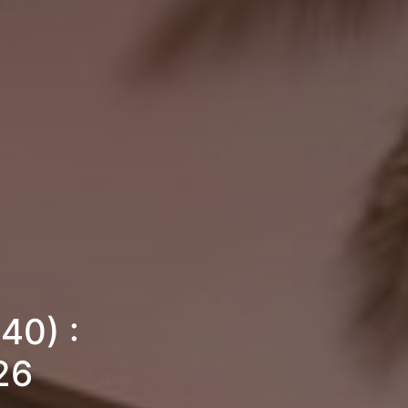
40) :
26