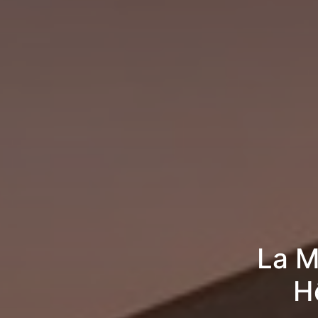
La M
H