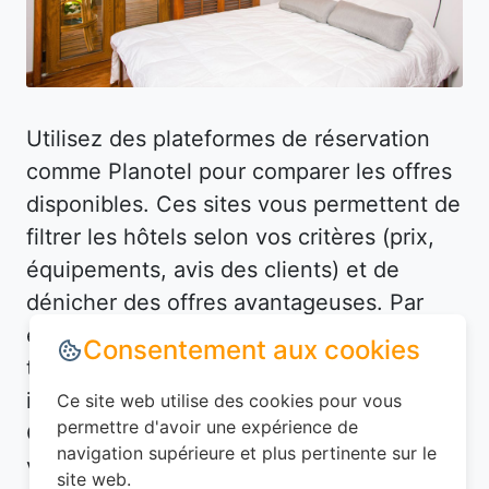
Utilisez des plateformes de réservation
comme Planotel pour comparer les offres
disponibles. Ces sites vous permettent de
filtrer les hôtels selon vos critères (prix,
équipements, avis des clients) et de
dénicher des offres avantageuses. Par
exemple, à Lintot (76210), vous pourriez
Consentement aux cookies
trouver un hôtel bien situé à un prix
imbattable en réservant à l'avance.
Ce site web utilise des cookies pour vous
permettre d'avoir une expérience de
Consultez également les avis des
navigation supérieure et plus pertinente sur le
voyageurs pour vous assurer de la qualité
site web.