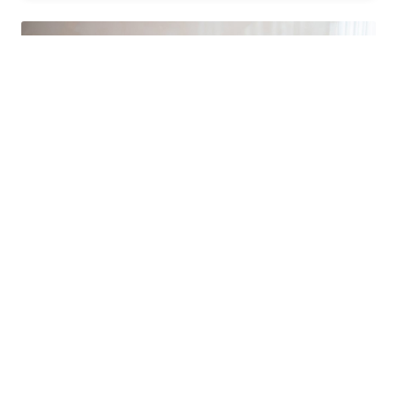
Je comprend
Fermer
Dans le département Aisne, explorez les
options d’hébergement moins
conventionnelles, comme les hôtels
familiaux ou les chambres d’hôtes. Ces
établissements offrent souvent un
excellent rapport qualité-prix et vous