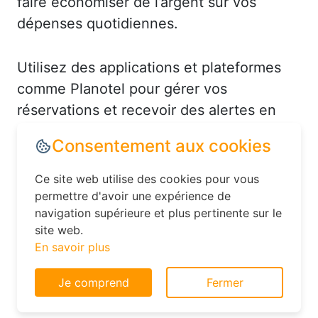
faire économiser de l’argent sur vos
dépenses quotidiennes.
Utilisez des applications et plateformes
comme Planotel pour gérer vos
réservations et recevoir des alertes en
cas de baisse de prix. Par exemple, à
Limé, vous pourriez recevoir une
notification pour un hôtel en centre-ville à
un tarif réduit. De plus, n’hésitez pas à
Consentement aux cookies
contacter directement l’hôtel après avoir
réservé en ligne : parfois, ils proposent
Ce site web utilise des cookies pour vous
des upgrades de chambre ou des
permettre d'avoir une expérience de
navigation supérieure et plus pertinente sur le
avantages supplémentaires pour fidéliser
site web.
leur clientèle.
En savoir plus