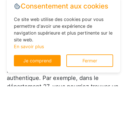
Dans le département Eure, explorez les
options d’hébergement moins
Consentement aux cookies
conventionnelles, comme les hôtels
familiaux ou les chambres d’hôtes. Ces
Ce site web utilise des cookies pour vous
établissements offrent souvent un
permettre d'avoir une expérience de
navigation supérieure et plus pertinente sur le
excellent rapport qualité-prix et vous
site web.
permettent de vivre une expérience plus
En savoir plus
authentique. Par exemple, dans le
département 27, vous pourriez trouver un
Je comprend
Fermer
hôtel charmant avec un service
personnalisé à un prix très raisonnable.
Réserver à Gaudreville-la-Rivière