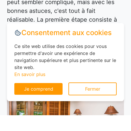
peut sembler compliqué, mais avec les
bonnes astuces, c'est tout à fait
réalisable. La première étape consiste à
définir vos besoins. Préférez-vous un
hôtel en centre-ville pour être proche des
attractions, ou un hébergement plus
tranquille en périphérie ? À Gancourt-
Consentement aux cookies
Saint-Étienne, les options ne manquent
pas, mais les prix varient selon
Ce site web utilise des cookies pour vous
l'emplacement.
permettre d'avoir une expérience de
navigation supérieure et plus pertinente sur le
site web.
En savoir plus
Je comprend
Fermer