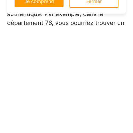
permettent de vivre une expérience plus
site web.
authentique. Par exemple, dans le
En savoir plus
département 76, vous pourriez trouver un
Je comprend
Fermer
hôtel charmant avec un service
personnalisé à un prix très raisonnable.
Réserver à Drosay au bon
moment pour économiser sur
votre hébergement
Saviez-vous que le moment où vous
effectuez votre réservation peut avoir un
impact significatif sur le prix de votre
hôtel ? Pour dénicher des offres pas
chères, il est recommandé de réserver à