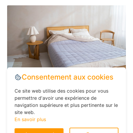
Dans le département Seine-Maritime,
explorez les options d’hébergement
moins conventionnelles, comme les
Consentement aux cookies
hôtels familiaux ou les chambres d’hôtes.
Ce site web utilise des cookies pour vous
Ces établissements offrent souvent un
permettre d'avoir une expérience de
excellent rapport qualité-prix et vous
navigation supérieure et plus pertinente sur le