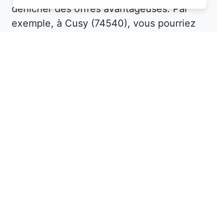
dénicher des offres avantageuses. Par
exemple, à Cusy (74540), vous pourriez
trouver un hôtel bien situé à un prix
imbattable en réservant à l'avance.
Consultez également les avis des
voyageurs pour vous assurer de la qualité
de l'établissement. Enfin, soyez flexible
avec vos dates de séjour : les tarifs
fluctuent souvent selon la saison ou les
jours de la semaine.
Si vous cherchez un hôtel en Haute-
Savoie, explorez aussi les petites villes ou
les zones moins touristiques. Ces
endroits proposent souvent des