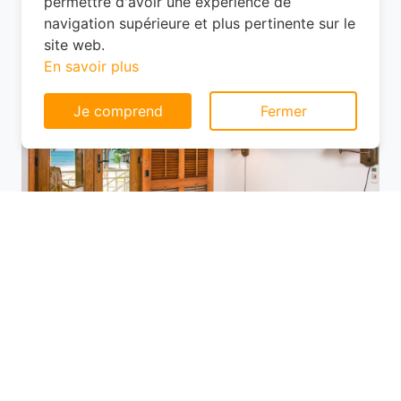
Semine, les options ne manquent pas,
Consentement aux cookies
mais les prix varient selon l'emplacement.
Ce site web utilise des cookies pour vous
permettre d'avoir une expérience de
navigation supérieure et plus pertinente sur le
site web.
En savoir plus
Je comprend
Fermer
Utilisez des plateformes de réservation
comme Planotel pour comparer les offres
disponibles. Ces sites vous permettent de
filtrer les hôtels selon vos critères (prix,