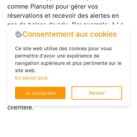
comme Planotel pour gérer vos
réservations et recevoir des alertes en
cas de baisse de prix. Par exemple, à La
Consentement aux cookies
Chapelle-d'Abondance, vous pourriez
recevoir une notification pour un hôtel en
Ce site web utilise des cookies pour vous
centre-ville à un tarif réduit. De plus,
permettre d'avoir une expérience de
n’hésitez pas à contacter directement
navigation supérieure et plus pertinente sur le
l’hôtel après avoir réservé en ligne :
site web.
En savoir plus
parfois, ils proposent des upgrades de
chambre ou des avantages
Je comprend
Fermer
supplémentaires pour fidéliser leur
clientèle.