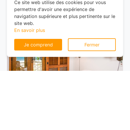
tranquille en périphérie ? À Chainaz-les-
Frasses, les options ne manquent pas,
Consentement aux cookies
mais les prix varient selon l'emplacement.
Ce site web utilise des cookies pour vous
permettre d'avoir une expérience de
navigation supérieure et plus pertinente sur le
site web.
En savoir plus
Je comprend
Fermer
Utilisez des plateformes de réservation
comme Planotel pour comparer les offres
disponibles. Ces sites vous permettent de