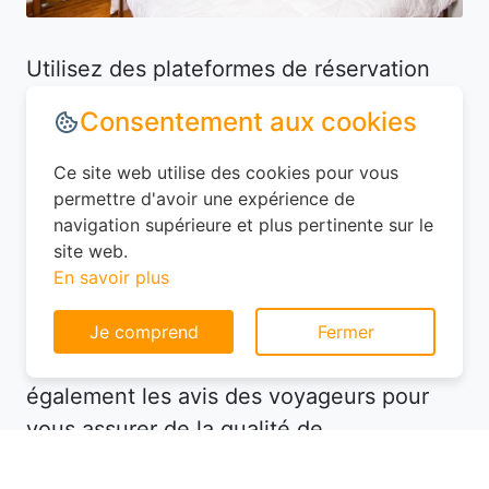
Utilisez des plateformes de réservation
comme Planotel pour comparer les offres
Consentement aux cookies
disponibles. Ces sites vous permettent de
filtrer les hôtels selon vos critères (prix,
Ce site web utilise des cookies pour vous
équipements, avis des clients) et de
permettre d'avoir une expérience de
navigation supérieure et plus pertinente sur le
dénicher des offres avantageuses. Par
site web.
exemple, à La Celle-sous-Montmirail
En savoir plus
(02540), vous pourriez trouver un hôtel
bien situé à un prix imbattable en
Je comprend
Fermer
réservant à l'avance. Consultez
également les avis des voyageurs pour
vous assurer de la qualité de
l'établissement. Enfin, soyez flexible avec