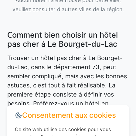
Aucun hôtel n'a été trouvé pour cette ville,
veuillez consulter d'autres villes de la région.
Comment bien choisir un hôtel
pas cher à Le Bourget-du-Lac
Trouver un hôtel pas cher à Le Bourget-
du-Lac, dans le département 73, peut
sembler compliqué, mais avec les bonnes
astuces, c'est tout à fait réalisable. La
première étape consiste à définir vos
besoins. Préférez-vous un hôtel en
centre-ville pour être proche des
Consentement aux cookies
attractions, ou un hébergement plus
Ce site web utilise des cookies pour vous
tranquille en périphérie ? À Le Bourget-