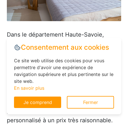
Dans le département Haute-Savoie,
explorez les options d’hébergement
moins conventionnelles, comme les
hôtels familiaux ou les chambres d’hôtes.
Ces établissements offrent souvent un
Consentement aux cookies
excellent rapport qualité-prix et vous
permettent de vivre une expérience plus
Ce site web utilise des cookies pour vous
authentique. Par exemple, dans le
permettre d'avoir une expérience de
navigation supérieure et plus pertinente sur le
département 74, vous pourriez trouver un
site web.
hôtel charmant avec un service
En savoir plus
personnalisé à un prix très raisonnable.