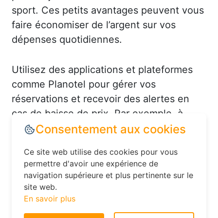
sport. Ces petits avantages peuvent vous
faire économiser de l’argent sur vos
dépenses quotidiennes.
Utilisez des applications et plateformes
comme Planotel pour gérer vos
réservations et recevoir des alertes en
cas de baisse de prix. Par exemple, à
Archon, vous pourriez recevoir une
notification pour un hôtel en centre-ville à
un tarif réduit. De plus, n’hésitez pas à
contacter directement l’hôtel après avoir
Consentement aux cookies
réservé en ligne : parfois, ils proposent
Ce site web utilise des cookies pour vous
des upgrades de chambre ou des
permettre d'avoir une expérience de
avantages supplémentaires pour fidéliser