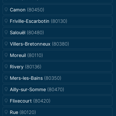
Camon
(80450)
Friville-Escarbotin
(80130)
Salouël
(80480)
Villers-Bretonneux
(80380)
Moreuil
(80110)
Rivery
(80136)
Mers-les-Bains
(80350)
Ailly-sur-Somme
(80470)
Flixecourt
(80420)
Rue
(80120)