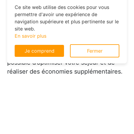
Ce site web utilise des cookies pour vous
permettre d'avoir une expérience de
Optimisez votre séjour dans la
navigation supérieure et plus pertinente sur le
Somme grâce aux bons outils
site web.
En savoir plus
Je comprend
Fermer
Une fois votre hôtel réservé, il est encore
possible d’optimiser votre séjour et de
réaliser des économies supplémentaires.
Commencez par privilégier les hôtels
offrant des services inclus comme le
petit-déjeuner, le Wi-Fi ou le parking. Ces
avantages, bien que simples, peuvent
réduire vos dépenses quotidiennes et
rendre votre séjour plus agréable.