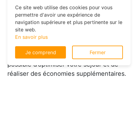
Ce site web utilise des cookies pour vous
permettre d'avoir une expérience de
Optimisez votre séjour dans le
navigation supérieure et plus pertinente sur le
Cantal grâce aux bons outils
site web.
En savoir plus
Je comprend
Fermer
Une fois votre hôtel réservé, il est encore
possible d’optimiser votre séjour et de
réaliser des économies supplémentaires.
Commencez par privilégier les hôtels
offrant des services inclus comme le
petit-déjeuner, le Wi-Fi ou le parking. Ces
avantages, bien que simples, peuvent
réduire vos dépenses quotidiennes et
rendre votre séjour plus agréable.